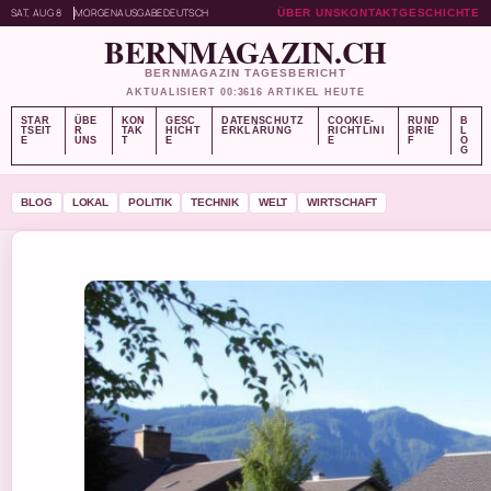
SAT, AUG 8
MORGENAUSGABE
DEUTSCH
ÜBER UNS
KONTAKT
GESCHICHTE
BERNMAGAZIN.CH
BERNMAGAZIN TAGESBERICHT
AKTUALISIERT 00:36
16 ARTIKEL HEUTE
STAR
ÜBE
KON
GESC
DATENSCHUTZ
COOKIE-
RUND
B
TSEIT
R
TAK
HICHT
ERKLÄRUNG
RICHTLINI
BRIE
L
E
UNS
T
E
E
F
O
G
BLOG
LOKAL
POLITIK
TECHNIK
WELT
WIRTSCHAFT