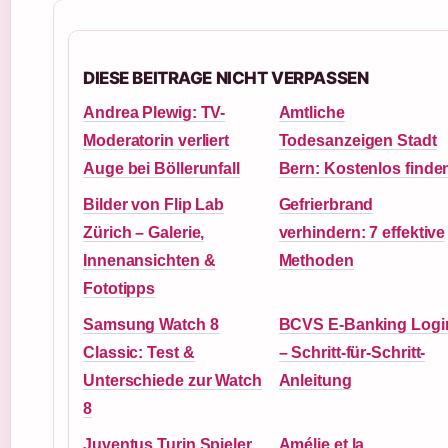
DIESE BEITRAGE NICHT VERPASSEN
Andrea Plewig: TV-
Amtliche
Moderatorin verliert
Todesanzeigen Stadt
Auge bei Böllerunfall
Bern: Kostenlos finde
Bilder von Flip Lab
Gefrierbrand
Zürich – Galerie,
verhindern: 7 effektive
Innenansichten &
Methoden
Fototipps
Samsung Watch 8
BCVS E-Banking Logi
Classic: Test &
– Schritt-für-Schritt-
Unterschiede zur Watch
Anleitung
8
Juventus Turin Spieler
Amélie et la