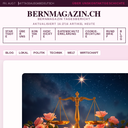
FRI, AUG 7
MITTAGSAUSGABE
DEUTSCH
ÜBER UNS
KONTAKT
GESCHICHTE
BERNMAGAZIN.CH
BERNMAGAZIN TAGESBERICHT
AKTUALISIERT 16:27
16 ARTIKEL HEUTE
STAR
ÜBE
KON
GESC
DATENSCHUTZ
COOKIE-
RUND
B
TSEIT
R
TAK
HICHT
ERKLÄRUNG
RICHTLINI
BRIE
L
E
UNS
T
E
E
F
O
G
BLOG
LOKAL
POLITIK
TECHNIK
WELT
WIRTSCHAFT