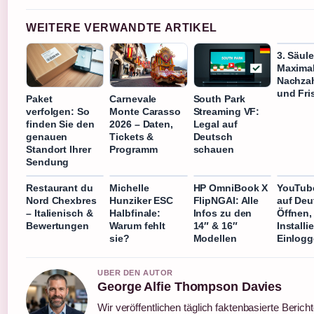
WEITERE VERWANDTE ARTIKEL
3. Säul
Maximal
Nachza
und Fri
Paket
Carnevale
South Park
verfolgen: So
Monte Carasso
Streaming VF:
finden Sie den
2026 – Daten,
Legal auf
genauen
Tickets &
Deutsch
Standort Ihrer
Programm
schauen
Sendung
Restaurant du
Michelle
HP OmniBook X
YouTube 
Nord Chexbres
Hunziker ESC
FlipNGAI: Alle
auf Deu
– Italienisch &
Halbfinale:
Infos zu den
Öffnen,
Bewertungen
Warum fehlt
14″ & 16″
Installi
sie?
Modellen
Einlog
UBER DEN AUTOR
George Alfie Thompson Davies
Wir veröffentlichen täglich faktenbasierte Bericht