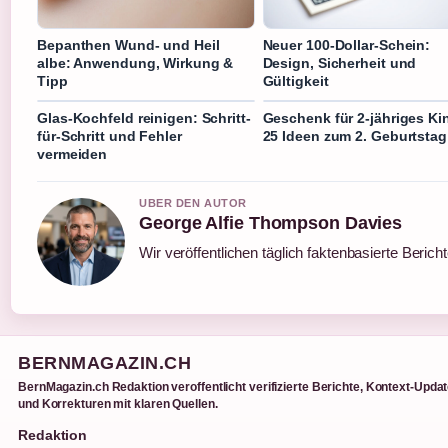
Bepanthen Wund- und Heil
Neuer 100-Dollar-Schein:
albe: Anwendung, Wirkung &
Design, Sicherheit und
Tipp
Gültigkeit
Glas-Kochfeld reinigen: Schritt-
Geschenk für 2-jähriges Ki
für-Schritt und Fehler
25 Ideen zum 2. Geburtstag
vermeiden
UBER DEN AUTOR
George Alfie Thompson Davies
Wir veröffentlichen täglich faktenbasierte Berich
BERNMAGAZIN.CH
BernMagazin.ch Redaktion veroffentlicht verifizierte Berichte, Kontext-Upda
und Korrekturen mit klaren Quellen.
Redaktion