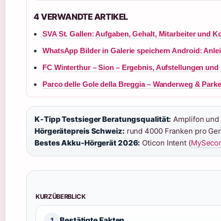
4 VERWANDTE ARTIKEL
SVA St. Gallen: Aufgaben, Gehalt, Mitarbeiter und K
WhatsApp Bilder in Galerie speichern Android: Anle
FC Winterthur – Sion – Ergebnis, Aufstellungen und
Parco delle Gole della Breggia – Wanderweg & Park
K‑Tipp Testsieger Beratungsqualität:
Amplifon und 
Hörgerätepreis Schweiz:
rund 4000 Franken pro Gerä
Bestes Akku-Hörgerät 2026:
Oticon Intent (
MySeco
KURZÜBERBLICK
Bestätigte Fakten
1