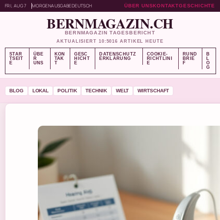
FRI, AUG 7
MORGENAUSGABE
DEUTSCH
ÜBER UNS
KONTAKT
GESCHICHTE
BERNMAGAZIN.CH
BERNMAGAZIN TAGESBERICHT
AKTUALISIERT 10:50
16 ARTIKEL HEUTE
STAR
ÜBE
KON
GESC
DATENSCHUTZ
COOKIE-
RUND
B
TSEIT
R
TAK
HICHT
ERKLÄRUNG
RICHTLINI
BRIE
L
E
UNS
T
E
E
F
O
G
BLOG
LOKAL
POLITIK
TECHNIK
WELT
WIRTSCHAFT