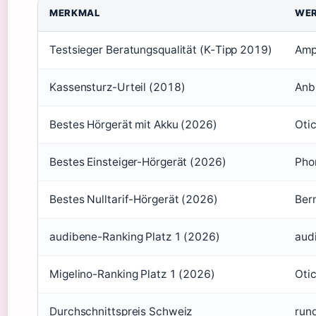
MERKMAL
WE
Testsieger Beratungsqualität (K‑Tipp 2019)
Ampl
Kassensturz-Urteil (2018)
Anb
Bestes Hörgerät mit Akku (2026)
Oti
Bestes Einsteiger-Hörgerät (2026)
Pho
Bestes Nulltarif-Hörgerät (2026)
Ber
audibene-Ranking Platz 1 (2026)
aud
Migelino-Ranking Platz 1 (2026)
Otic
Durchschnittspreis Schweiz
run