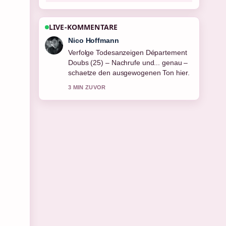
LIVE-KOMMENTARE
Hannah Weber
Hilfreicher Kontext zu Medovik
Honigkuchen in meiner Nähe –
Herkunft.... Bitte haltet diesen Liveticker
aktuell.
5 MIN ZUVOR