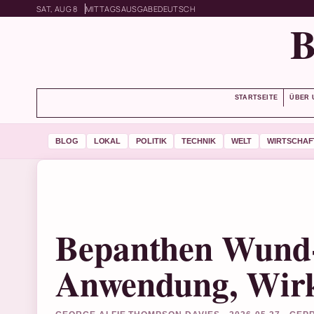
SAT, AUG 8
MITTAGSAUSGABE
DEUTSCH
STARTSEITE
ÜBER 
BLOG
LOKAL
POLITIK
TECHNIK
WELT
WIRTSCHAF
Bepanthen Wund- 
Anwendung, Wir