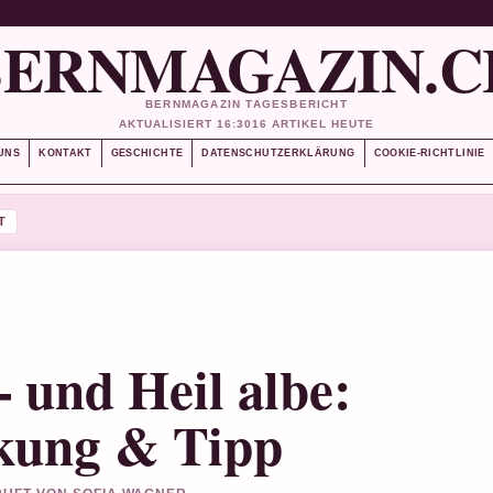
BERNMAGAZIN.C
BERNMAGAZIN TAGESBERICHT
AKTUALISIERT 16:30
16 ARTIKEL HEUTE
UNS
KONTAKT
GESCHICHTE
DATENSCHUTZERKLÄRUNG
COOKIE-RICHTLINIE
T
und Heil albe:
kung & Tipp