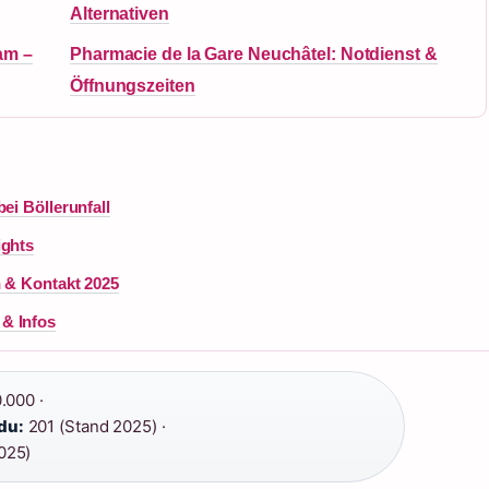
Alternativen
am –
Pharmacie de la Gare Neuchâtel: Notdienst &
Öffnungszeiten
ei Böllerunfall
ights
n & Kontakt 2025
& Infos
.000 ·
du:
201 (Stand 2025) ·
025)