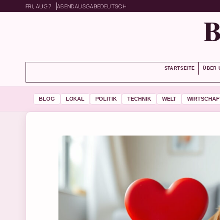
FRI, AUG 7
ABENDAUSGABE
DEUTSCH
STARTSEITE
ÜBER 
BLOG
LOKAL
POLITIK
TECHNIK
WELT
WIRTSCHAF