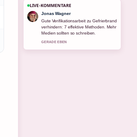
LIVE-KOMMENTARE
Lena Schmidt
Starke Einordnung zu Centro Studi Villa
Negroni: Kompetenzzentrum
Bankweiterbildung. Das ist die klarste
Zusammenfassung, die ich heute
gesehen habe.
3 MIN ZUVOR