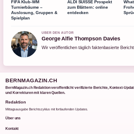
FIFA Klub-WM
ALDI SUISSE Prospekt
What
Turnierbäume –
zum Blättern: online
Frohe
Auslosung, Gruppen &
entdecken
Sprü
Spielplan
UBER DEN AUTOR
George Alfie Thompson Davies
Wir veröffentlichen täglich faktenbasierte Berich
BERNMAGAZIN.CH
BernMagazin.ch Redaktion veroffentlicht verifizierte Berichte, Kontext-Upda
und Korrekturen mit klaren Quellen.
Redaktion
Mittagsausgabe Berichtszyklus mit fortlaufenden Updates.
Über uns
Kontakt