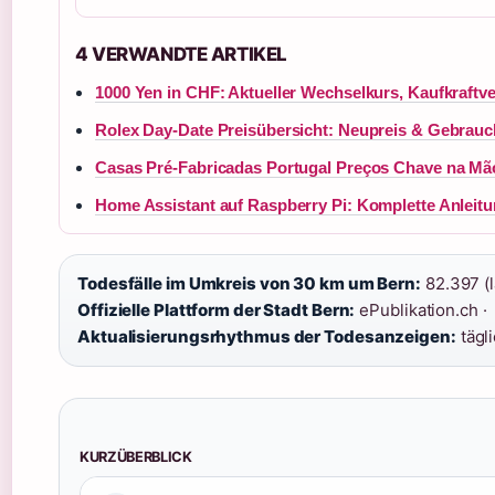
4 VERWANDTE ARTIKEL
1000 Yen in CHF: Aktueller Wechselkurs, Kaufkraftve
Rolex Day-Date Preisübersicht: Neupreis & Gebrauc
Casas Pré-Fabricadas Portugal Preços Chave na Mão
Home Assistant auf Raspberry Pi: Komplette Anleit
Todesfälle im Umkreis von 30 km um Bern:
82.397 (l
Offizielle Plattform der Stadt Bern:
ePublikation.ch ·
Aktualisierungsrhythmus der Todesanzeigen:
tägl
KURZÜBERBLICK