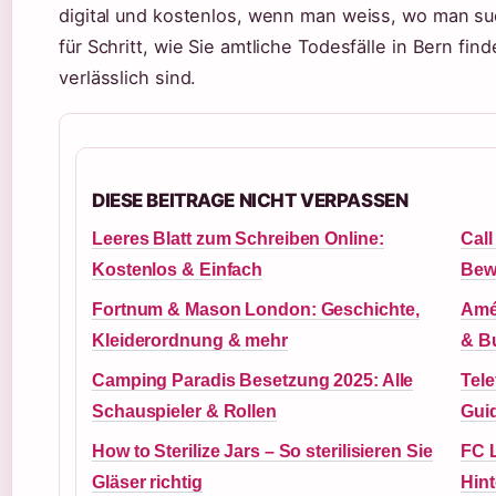
digital und kostenlos, wenn man weiss, wo man suc
für Schritt, wie Sie amtliche Todesfälle in Bern fi
verlässlich sind.
DIESE BEITRAGE NICHT VERPASSEN
Leeres Blatt zum Schreiben Online:
Call
Kostenlos & Einfach
Bew
Fortnum & Mason London: Geschichte,
Amél
Kleiderordnung & mehr
& B
Camping Paradis Besetzung 2025: Alle
Tele
Schauspieler & Rollen
Gui
How to Sterilize Jars – So sterilisieren Sie
FC 
Gläser richtig
Hin