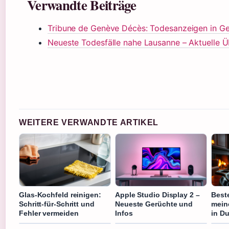
Verwandte Beiträge
Tribune de Genève Décès: Todesanzeigen in Ge
Neueste Todesfälle nahe Lausanne – Aktuelle Ü
WEITERE VERWANDTE ARTIKEL
Glas-Kochfeld reinigen:
Apple Studio Display 2 –
Best
Schritt-für-Schritt und
Neueste Gerüchte und
mein
Fehler vermeiden
Infos
in D