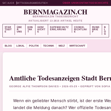
SAT, AUG 8
MITTAGSAUSGABE
DEUTSCH
ÜBER UNS
KONTAKT
GESCHICHTE
BERNMAGAZIN.CH
BERNMAGAZIN TAGESBERICHT
AKTUALISIERT 13:28
16 ARTIKEL HEUTE
STAR
ÜBE
KON
GESC
DATENSCHUTZ
COOKIE-
RUND
B
TSEIT
R
TAK
HICHT
ERKLÄRUNG
RICHTLINI
BRIE
L
E
UNS
T
E
E
F
O
G
BLOG
LOKAL
POLITIK
TECHNIK
WELT
WIRTSCHAFT
Amtliche Todesanzeigen Stadt Ber
GEORGE ALFIE THOMPSON DAVIES • 2026-05-29 • GEPRUFT VON SOFI
Wenn ein geliebter Mensch stirbt, ist der erste We
landet die Meldung danach? Wer offizielle Todesan