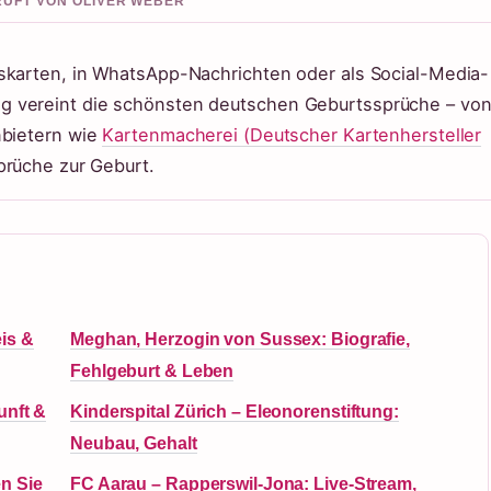
PRUFT VON OLIVER WEBER
skarten, in WhatsApp-Nachrichten oder als Social-Media-
g vereint die schönsten deutschen Geburtssprüche – vo
nbietern wie
Kartenmacherei (Deutscher Kartenhersteller
prüche zur Geburt.
is &
Meghan, Herzogin von Sussex: Biografie,
Fehlgeburt & Leben
unft &
Kinderspital Zürich – Eleonorenstiftung:
Neubau, Gehalt
n Sie
FC Aarau – Rapperswil-Jona: Live-Stream,