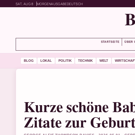
SAT, AUG 8
MORGENAUSGABE
DEUTSCH
STARTSEITE
ÜBER 
BLOG
LOKAL
POLITIK
TECHNIK
WELT
WIRTSCHAF
Kurze schöne Bab
Zitate zur Gebur