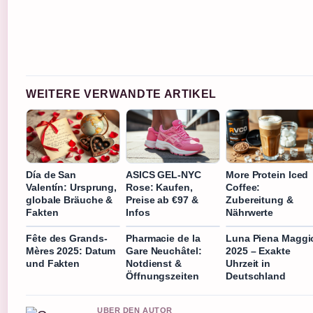
WEITERE VERWANDTE ARTIKEL
Día de San
ASICS GEL-NYC
More Protein Iced
Valentín: Ursprung,
Rose: Kaufen,
Coffee:
globale Bräuche &
Preise ab €97 &
Zubereitung &
Fakten
Infos
Nährwerte
Fête des Grands-
Pharmacie de la
Luna Piena Maggi
Mères 2025: Datum
Gare Neuchâtel:
2025 – Exakte
und Fakten
Notdienst &
Uhrzeit in
Öffnungszeiten
Deutschland
UBER DEN AUTOR