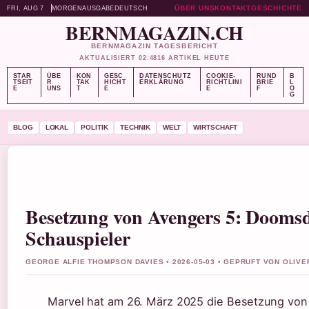
ÜBER UNS
KONTAKT
GESCHICHTE
FRI, AUG 7
MORGENAUSGABE
DEUTSCH
BERNMAGAZIN.CH
BERNMAGAZIN TAGESBERICHT
AKTUALISIERT 02:48
16 ARTIKEL HEUTE
STAR
ÜBE
KON
GESC
DATENSCHUTZ
COOKIE-
RUND
B
TSEIT
R
TAK
HICHT
ERKLÄRUNG
RICHTLINI
BRIE
L
E
UNS
T
E
E
F
O
G
BLOG
LOKAL
POLITIK
TECHNIK
WELT
WIRTSCHAFT
Besetzung von Avengers 5: Doomsd
Schauspieler
GEORGE ALFIE THOMPSON DAVIES • 2026-05-03 • GEPRUFT VON OLIV
Marvel hat am 26. März 2025 die Besetzung von