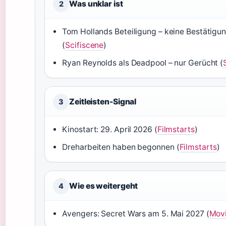
Was unklar ist
2
Tom Hollands Beteiligung – keine Bestätigu
(
Scifiscene
)
Ryan Reynolds als Deadpool – nur Gerücht (
Zeitleisten-Signal
3
Kinostart: 29. April 2026 (
Filmstarts
)
Dreharbeiten haben begonnen (
Filmstarts
)
Wie es weitergeht
4
Avengers: Secret Wars am 5. Mai 2027 (
Movi