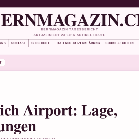
BERNMAGAZIN.C
BERNMAGAZIN TAGESBERICHT
AKTUALISIERT 23:30
16 ARTIKEL HEUTE
UNS
KONTAKT
GESCHICHTE
DATENSCHUTZERKLÄRUNG
COOKIE-RICHTLINIE
T
ich Airport: Lage,
ungen