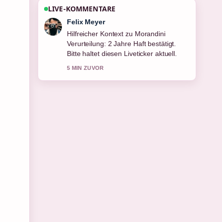
LIVE-KOMMENTARE
Laura Becker
Die Berichterstattung zu Muldenservice
in der Nähe: Preise &#038; Tipps...
wirkt solide und sehr gut
nachvollziehbar.
7 MIN ZUVOR