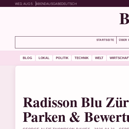
WED, AUG 5
ABENDAUSGABE
DEUTSCH
STARTSEITE
ÜBER 
BLOG
LOKAL
POLITIK
TECHNIK
WELT
WIRTSCHAF
Radisson Blu Zür
Parken & Bewert