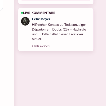
LIVE-KOMMENTARE
Laura Becker
Die Berichterstattung zu Medovik
Honigkuchen in meiner Nähe –
Herkunft... wirkt solide und sehr gut
nachvollziehbar.
8 MIN ZUVOR