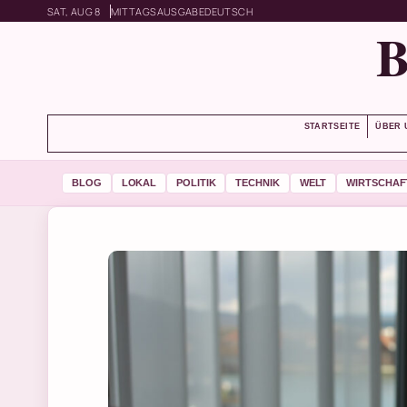
SAT, AUG 8
MITTAGSAUSGABE
DEUTSCH
STARTSEITE
ÜBER 
BLOG
LOKAL
POLITIK
TECHNIK
WELT
WIRTSCHAF