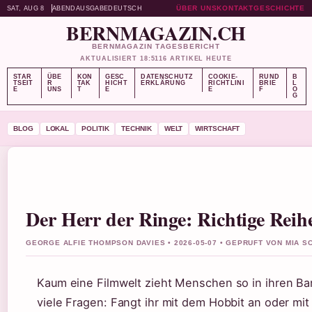
ÜBER UNS
KONTAKT
GESCHICHTE
SAT, AUG 8
ABENDAUSGABE
DEUTSCH
BERNMAGAZIN.CH
BERNMAGAZIN TAGESBERICHT
AKTUALISIERT 18:51
16 ARTIKEL HEUTE
STAR
ÜBE
KON
GESC
DATENSCHUTZ
COOKIE-
RUND
B
TSEIT
R
TAK
HICHT
ERKLÄRUNG
RICHTLINI
BRIE
L
E
UNS
T
E
E
F
O
G
BLOG
LOKAL
POLITIK
TECHNIK
WELT
WIRTSCHAFT
Der Herr der Ringe: Richtige Reih
GEORGE ALFIE THOMPSON DAVIES • 2026-05-07 • GEPRUFT VON MIA S
Kaum eine Filmwelt zieht Menschen so in ihren Ban
viele Fragen: Fangt ihr mit dem Hobbit an oder mit