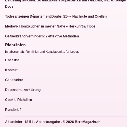
Beidseitig drucken: So funktioniert Duplexdruck auf Windows, Mac & Google
Docs
Todesanzeigen Département Doubs (25) – Nachrufe und Quellen
Medovik Honigkuchen in meiner Nähe – Herkunft & Tipps
Gefrierbrand verhindern: 7 effektive Methoden
Richtlinien
Inhaberschaft, Richtlinien und Kontaktpunkte fur Leser.
Über uns
Kontakt
Geschichte
Datenschutzerklärung
Cookie-Richtlinie
Rundbrief
Aktualisiert 18:51 • Abendausgabe • © 2026 BernMagazin.ch