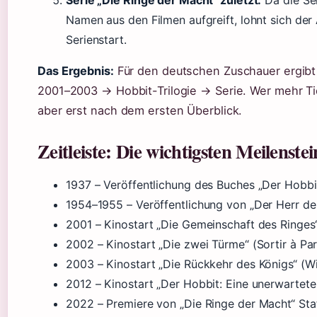
Serie „Die Ringe der Macht“ zuletzt:
Da die Ser
Namen aus den Filmen aufgreift, lohnt sich der
Serienstart.
Das Ergebnis:
Für den deutschen Zuschauer ergibt s
2001–2003 → Hobbit-Trilogie → Serie. Wer mehr Tie
aber erst nach dem ersten Überblick.
Zeitleiste: Die wichtigsten Meilenste
1937
– Veröffentlichung des Buches „Der Hobbit“ 
1954–1955
– Veröffentlichung von „Der Herr de
2001
– Kinostart „Die Gemeinschaft des Ringes“ 
2002
– Kinostart „Die zwei Türme“ (Sortir à Par
2003
– Kinostart „Die Rückkehr des Königs“ (W
2012
– Kinostart „Der Hobbit: Eine unerwartete
2022
– Premiere von „Die Ringe der Macht“ Sta