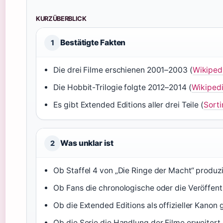
KURZÜBERBLICK
Bestätigte Fakten
1
Die drei Filme erschienen 2001–2003 (
Wikiped
Die Hobbit-Trilogie folgte 2012–2014 (
Wikipedi
Es gibt Extended Editions aller drei Teile (
Sorti
Was unklar ist
2
Ob Staffel 4 von „Die Ringe der Macht“ produzier
Ob Fans die chronologische oder die Veröffent
Ob die Extended Editions als offizieller Kanon g
Ob die Serie die Handlung der Filme erweitert 