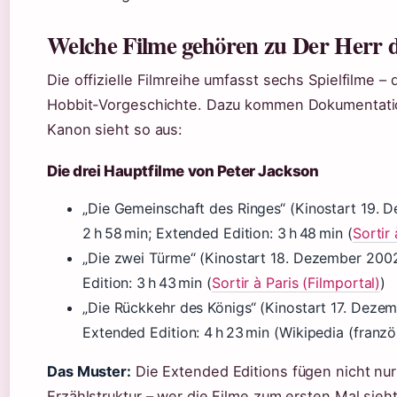
Welche Filme gehören zu Der Herr 
Die offizielle Filmreihe umfasst sechs Spielfilme – 
Hobbit-Vorgeschichte. Dazu kommen Dokumentation
Kanon sieht so aus:
Die drei Hauptfilme von Peter Jackson
„Die Gemeinschaft des Ringes“ (Kinostart 19. 
2 h 58 min; Extended Edition: 3 h 48 min (
Sortir 
„Die zwei Türme“ (Kinostart 18. Dezember 2002
Edition: 3 h 43 min (
Sortir à Paris (Filmportal)
)
„Die Rückkehr des Königs“ (Kinostart 17. Dezem
Extended Edition: 4 h 23 min (Wikipedia (franz
Das Muster:
Die Extended Editions fügen nicht nu
Erzählstruktur – wer die Filme zum ersten Mal sieh