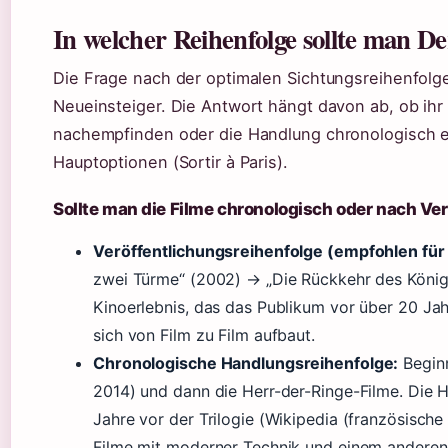
In welcher Reihenfolge sollte man D
Die Frage nach der optimalen Sichtungsreihenfolge
Neueinsteiger. Die Antwort hängt davon ab, ob ihr
nachempfinden oder die Handlung chronologisch er
Hauptoptionen (Sortir à Paris).
Sollte man die Filme chronologisch oder nach V
Veröffentlichungsreihenfolge (empfohlen für 
zwei Türme“ (2002) → „Die Rückkehr des Königs
Kinoerlebnis, das das Publikum vor über 20 Ja
sich von Film zu Film aufbaut.
Chronologische Handlungsreihenfolge:
Beginn
2014) und dann die Herr-der-Ringe-Filme. Die 
Jahre vor der Trilogie (Wikipedia (französisch
Filme mit moderner Technik und einem anderen