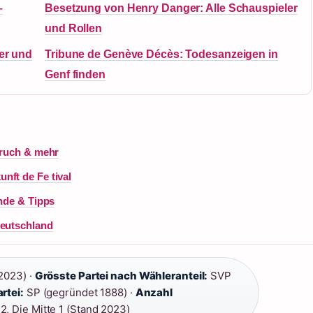
–
Besetzung von Henry Danger: Alle Schauspieler
und Rollen
ter und
Tribune de Genève Décès: Todesanzeigen in
Genf finden
bruch & mehr
nft de Fe tival
ände & Tipps
Deutschland
2023) ·
Grösste Partei nach Wähleranteil:
SVP
rtei:
SP (gegründet 1888) ·
Anzahl
2, Die Mitte 1 (Stand 2023)