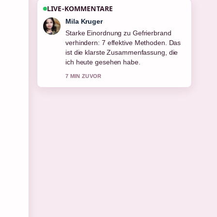
LIVE-KOMMENTARE
Jonas Wagner
Verfolge Centro Studi Villa Negroni:
Kompetenzzentrum Bankweiterbildung
genau – schaetze den ausgewogenen
Ton hier.
9 MIN ZUVOR