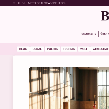
FRI, AUG 7
MITTAGSAUSGABE
DEUTSCH
STARTSEITE
ÜBER 
BLOG
LOKAL
POLITIK
TECHNIK
WELT
WIRTSCHAF