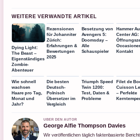
WEITERE VERWANDTE ARTIKEL
Rezensionen
Besetzung von
Hammer Au
für Johanniter
Avengers 5:
Center AG:
Zürich:
Doomsday –
Öffnungsze
Erfahrungen &
Alle
Occasione
Dying Light:
Bewertungen
Schauspieler
Kontakt
The Beast –
2025
Eigenständiges
Zombie-
Abenteuer
Wie schnell
Die besten
Triumph Speed
Filet de Bo
wachsen
Deutsch-
Twin 1200:
Cuisson L
Haare pro Tag,
Polnisch
Test, Daten &
– Perfekte
Monat und
Übersetzer im
Probleme
Kerntemper
Jahr?
Vergleich
UBER DEN AUTOR
George Alfie Thompson Davies
Wir veröffentlichen täglich faktenbasierte Berich