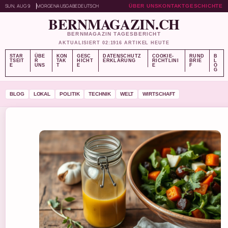
SUN, AUG 9
MORGENAUSGABE
DEUTSCH
ÜBER UNS
KONTAKT
GESCHICHTE
BERNMAGAZIN.CH
BERNMAGAZIN TAGESBERICHT
AKTUALISIERT 02:19
16 ARTIKEL HEUTE
STAR
ÜBE
KON
GESC
DATENSCHUTZ
COOKIE-
RUND
B
TSEIT
R
TAK
HICHT
ERKLÄRUNG
RICHTLINI
BRIE
L
E
UNS
T
E
E
F
O
G
BLOG
LOKAL
POLITIK
TECHNIK
WELT
WIRTSCHAFT