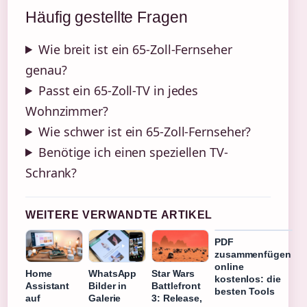
Häufig gestellte Fragen
Wie breit ist ein 65-Zoll-Fernseher
genau?
Passt ein 65-Zoll-TV in jedes
Wohnzimmer?
Wie schwer ist ein 65-Zoll-Fernseher?
Benötige ich einen speziellen TV-
Schrank?
WEITERE VERWANDTE ARTIKEL
PDF
zusammenfügen
online
Home
WhatsApp
Star Wars
kostenlos: die
Assistant
Bilder in
Battlefront
besten Tools
auf
Galerie
3: Release,