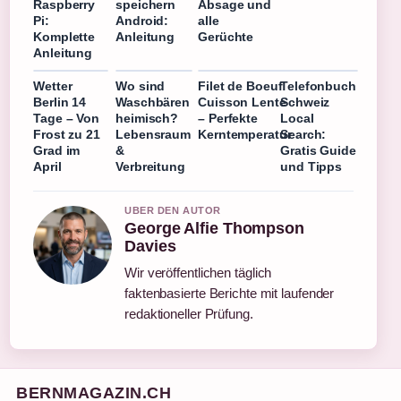
Raspberry
speichern
Absage und
Pi:
Android:
alle
Komplette
Anleitung
Gerüchte
Anleitung
Wetter
Wo sind
Filet de Boeuf
Telefonbuch
Berlin 14
Waschbären
Cuisson Lente
Schweiz
Tage – Von
heimisch?
– Perfekte
Local
Frost zu 21
Lebensraum
Kerntemperatur
Search:
Grad im
&
Gratis Guide
April
Verbreitung
und Tipps
UBER DEN AUTOR
George Alfie Thompson
Davies
Wir veröffentlichen täglich
faktenbasierte Berichte mit laufender
redaktioneller Prüfung.
BERNMAGAZIN.CH