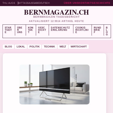
THU, AUG 6
MITTAGSAUSGABE
DEUTSCH
ÜBER UNS
KONTAKT
GESCHICHTE
BERNMAGAZIN.CH
BERNMAGAZIN TAGESBERICHT
AKTUALISIERT 12:55
16 ARTIKEL HEUTE
STAR
ÜBE
KON
GESC
DATENSCHUTZ
COOKIE-
RUND
B
TSEIT
R
TAK
HICHT
ERKLÄRUNG
RICHTLINI
BRIE
L
E
UNS
T
E
E
F
O
G
BLOG
LOKAL
POLITIK
TECHNIK
WELT
WIRTSCHAFT