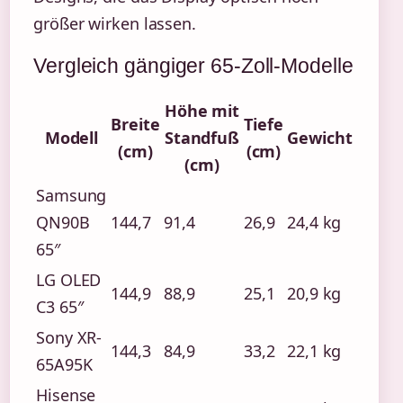
größer wirken lassen.
Vergleich gängiger 65-Zoll-Modelle
Höhe mit
Breite
Tiefe
Modell
Standfuß
Gewicht
(cm)
(cm)
(cm)
Samsung
QN90B
144,7
91,4
26,9
24,4 kg
65″
LG OLED
144,9
88,9
25,1
20,9 kg
C3 65″
Sony XR-
144,3
84,9
33,2
22,1 kg
65A95K
Hisense