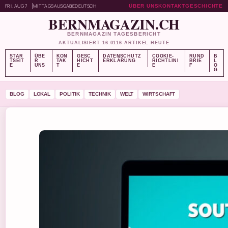
FRI, AUG 7
MITTAGSAUSGABE
DEUTSCH
ÜBER UNS
KONTAKT
GESCHICHTE
BERNMAGAZIN.CH
BERNMAGAZIN TAGESBERICHT
AKTUALISIERT 16:01
16 ARTIKEL HEUTE
STAR
ÜBE
KON
GESC
DATENSCHUTZ
COOKIE-
RUND
B
TSEIT
R
TAK
HICHT
ERKLÄRUNG
RICHTLINI
BRIE
L
E
UNS
T
E
E
F
O
G
BLOG
LOKAL
POLITIK
TECHNIK
WELT
WIRTSCHAFT