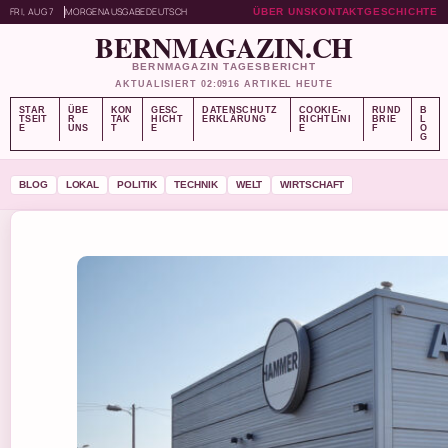
FRI, AUG 7
MORGENAUSGABE
DEUTSCH
ÜBER UNS
KONTAKT
GESCHICHTE
BERNMAGAZIN.CH
BERNMAGAZIN TAGESBERICHT
AKTUALISIERT 02:09
16 ARTIKEL HEUTE
STAR
ÜBE
KON
GESC
DATENSCHUTZ
COOKIE-
RUND
B
TSEIT
R
TAK
HICHT
ERKLÄRUNG
RICHTLINI
BRIE
L
E
UNS
T
E
E
F
O
G
BLOG
LOKAL
POLITIK
TECHNIK
WELT
WIRTSCHAFT