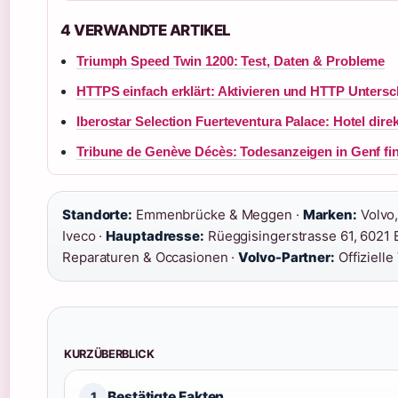
4 VERWANDTE ARTIKEL
Triumph Speed Twin 1200: Test, Daten & Probleme
HTTPS einfach erklärt: Aktivieren und HTTP Untersc
Iberostar Selection Fuerteventura Palace: Hotel dire
Tribune de Genève Décès: Todesanzeigen in Genf fi
Standorte:
Emmenbrücke & Meggen ·
Marken:
Volvo,
Iveco ·
Hauptadresse:
Rüeggisingerstrasse 61, 6021
Reparaturen & Occasionen ·
Volvo-Partner:
Offiziell
KURZÜBERBLICK
Bestätigte Fakten
1