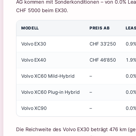
AG kommen mit Sonderkonditionen – von 0.0% Lea
CHF 5’000 beim EX30.
MODELL
PREIS AB
LEA
Volvo EX30
CHF 33’250
0.9
Volvo EX40
CHF 46’850
1.9
Volvo XC60 Mild-Hybrid
–
0.0
Volvo XC60 Plug-in Hybrid
–
0.0
Volvo XC90
–
0.0
Die Reichweite des Volvo EX30 beträgt 476 km (g